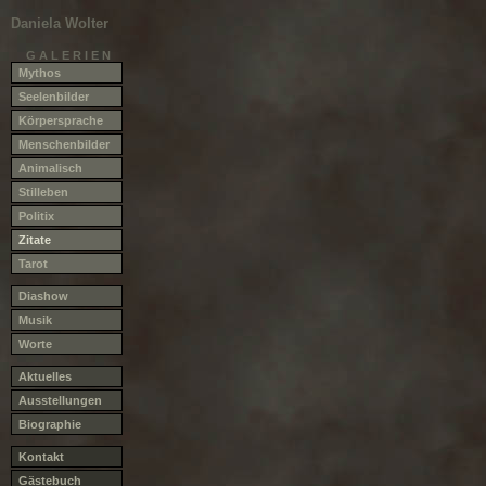
Daniela Wolter
G A L E R I E N
Mythos
Seelenbilder
Körpersprache
Menschenbilder
Animalisch
Stilleben
Politix
Zitate
Tarot
Diashow
Musik
Worte
Aktuelles
Ausstellungen
Biographie
Kontakt
Gästebuch